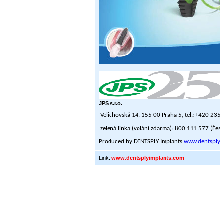
JPS s.r.o.
Velichovská 14, 155 00 Praha 5, tel.: +420 23
zelená linka (volání zdarma): 800 111 577 (Èe
Produced by DENTSPLY Implants
www.dentsply
Link:
www.dentsplyimplants.com