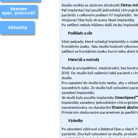
Studie vznikla se zámìrem zhodnotit
5letou mír
Pøi implantaci byl použit jednodobý chirurgick
pacientù s celkovým poètem 97 implantátù. Ten
vhojovací fáze byly ztraceny ètyøi implantáty.
Po zatížení nebyly hlášeny další ztráty implant
Podklady a cíle
Mezi pøípady, které vyžadují implantáty o mal
frontálním úseku. Tato studie hodnotí výkonno
zatížení ve frontálním úseku horní nebo dolní èe
Materiál a metody
Studie je prospektivní, mezinárodní, bez kontro
(FDI). Do studie byli zaèlenìni také pacienti s
studie.
Pro zaøazení do studie bylo tøeba, aby v oblas
sousedních zubù. Ze studie byli vylouèeni pacie
zavedení implantátù.
Ve studii byly použity implantáty
OsseoSpeed™ 
implantáty zavedeny jednodobým chirurgickým
nacementovány na standardní
titanové abutm
Primárním sledovaným parametrem je pøežití i
Výsledky
Po ukonèení výbìrové a léèebné fáze u všech 72
pacientù. Dva byli vylouèeni ze studie, protože 