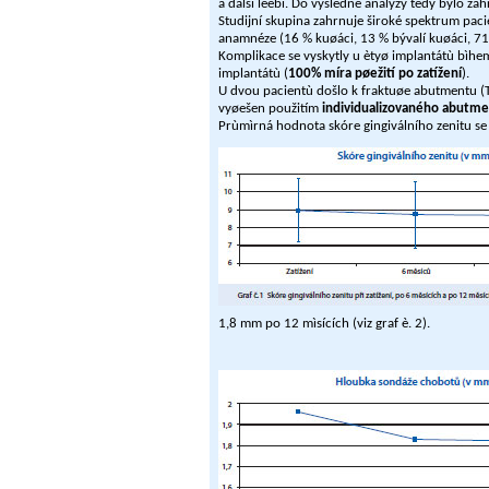
a další léèbì. Do výsledné analýzy tedy bylo za
Studijní skupina zahrnuje široké spektrum pacie
anamnéze (16 % kuøáci, 13 % bývalí kuøáci, 71
Komplikace se vyskytly u ètyø implantátù bìhem
implantátù (
100% míra pøežití po zatížení
).
U dvou pacientù došlo k fraktuøe abutmentu (T
vyøešen použitím
individualizovaného abutme
Prùmìrná hodnota skóre gingiválního zenitu se 
1,8 mm po 12 mìsících (viz graf è. 2).