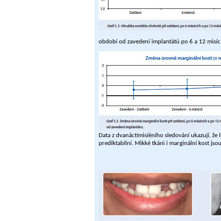
období od zavedení implantátù po 6 a 12 mìsící
Data z dvanáctimìsíèního sledování ukazují, 
prediktabilní. Mìkké tkánì i marginální kost jso