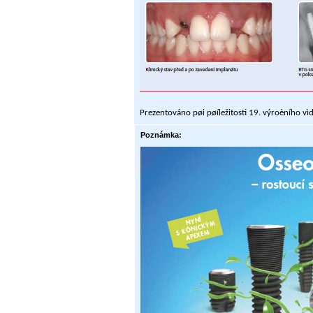
Prezentováno pøi pøíležitosti 19. výroèního v
Poznámka: