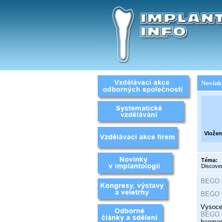
Novink
Vložen
Téma:
Discover
BEGO 
BEGO C
Vysoce
BEGO C
haemos