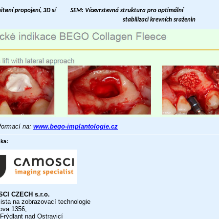
tøní propojení, 3D sí
SEM: Vícevrstevná struktura pro optimální
s
tabilizaci krevních sraženin
nformací na:
www.bego-implantologie.cz
ka:
CI CZECH s.r.o.
ista na zobrazovací technologie
ova 1356,
Frýdlant nad Ostravicí