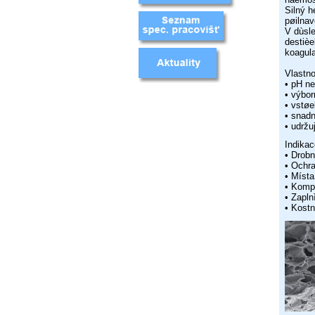
Silný h
pøilnav
V dùsl
destièe
koagul
Vlastno
• pH ne
• výbor
• vstøe
• snadn
• udržu
Indikac
• Drobn
• Ochr
• Místa
• Komp
• Zapln
• Kostn