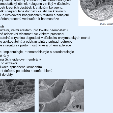
emostatický úèinek kolagenu vzniklý v dùsledku
osti krevních destièek k vláknùm kolagenu.
edku degranulace dochází ke shluku krevních
k a uvolòování koagulaèních faktorù a zahájení
aèních procesù vedoucích k haemostáze.
sti
utrální, velmi efektivní pro lokální haemostázu
né adhezivní vlastnosti ve vlhkém prostøedí
batelná s rychlou degradací v dùsledku enzymatických reakcí
o aplikovatelná a odstranitelná v pøípadì potøeby
je integritu za pøítomnosti krve a bìhem aplikace
e: implantologie, stomatochirurgie a parodontologie
é rány
ana Schneiderovy membrány
 po extrakci
likace zpùsobené krvácením
ìní defektù po odbìru kostních blokù
í defekty