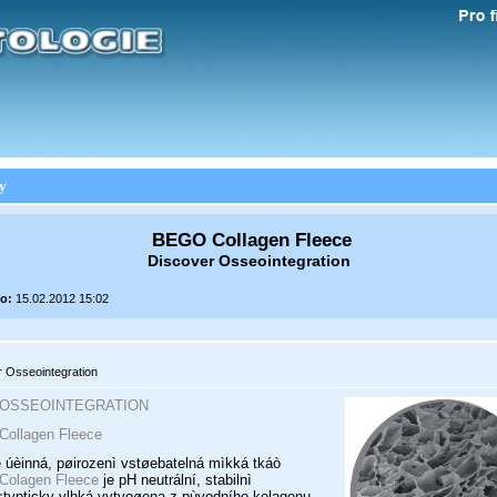
y
BEGO Collagen Fleece
Discover Osseointegration
o:
15.02.2012 15:02
 Osseointegration
OSSEOINTEGRATION
ollagen Fleece
 úèinná, pøirozenì vstøebatelná mìkká tkáò
olagen Fleece
je pH neutrální, stabilnì
typticky vlhká vytvoøena z pùvodního kolagenu.