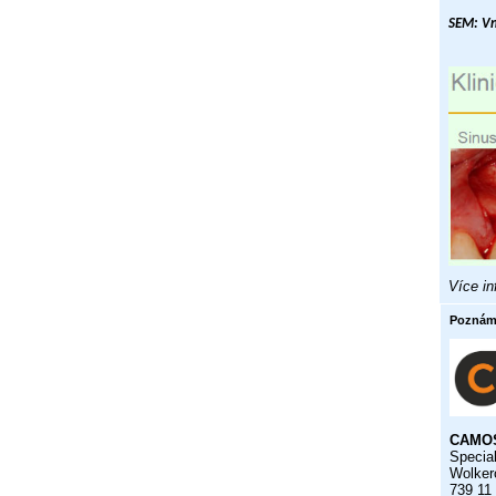
SEM: Vni
Více i
Poznám
CAMOS
Special
Wolker
739 11 