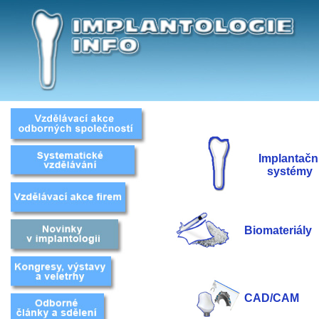
Implantačn
systémy
Biomateriály
CAD/CAM