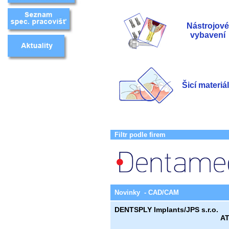
Nástrojové
vybavení
Šicí materiá
Filtr podle firem
Novinky - CAD/CAM
DENTSPLY Implants/JPS s.r.o.
AT